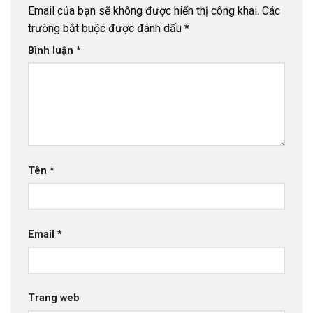
Email của bạn sẽ không được hiển thị công khai.
Các
trường bắt buộc được đánh dấu
*
Bình luận
*
Tên
*
Email
*
Trang web