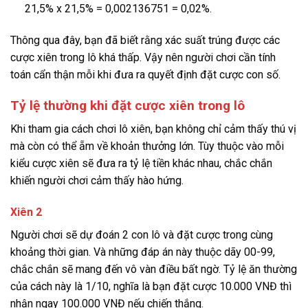
21,5% x 21,5% = 0,002136751 = 0,02%.
Thông qua đây, bạn đã biết rằng xác suất trúng được các
cược xiên trong lô khá thấp. Vậy nên người chơi cần tính
toán cẩn thận mỗi khi đưa ra quyết định đặt cược con số.
Tỷ lệ thường khi đặt cược xiên trong lô
Khi tham gia cách chơi lô xiên, bạn không chỉ cảm thấy thú vị
mà còn có thể ẵm về khoản thưởng lớn. Tùy thuộc vào mỗi
kiểu cược xiên sẽ đưa ra tỷ lệ tiền khác nhau, chắc chắn
khiến người chơi cảm thấy hào hứng.
Xiên 2
Người chơi sẽ dự đoán 2 con lô và đặt cược trong cùng
khoảng thời gian. Và những đáp án này thuộc dãy 00-99,
chắc chắn sẽ mang đến vô vàn điều bất ngờ. Tỷ lệ ăn thường
của cách này là 1/10, nghĩa là bạn đặt cược 10.000 VNĐ thì
nhận ngay 100.000 VNĐ nếu chiến thắng.