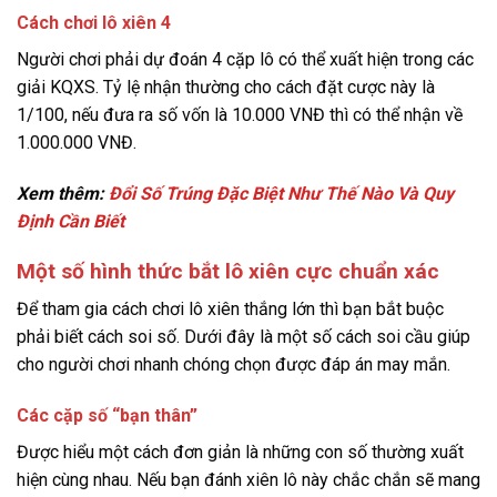
Cách chơi lô xiên 4
Người chơi phải dự đoán 4 cặp lô có thể xuất hiện trong các
giải KQXS. Tỷ lệ nhận thường cho cách đặt cược này là
1/100, nếu đưa ra số vốn là 10.000 VNĐ thì có thể nhận về
1.000.000 VNĐ.
Xem thêm:
Đổi Số Trúng Đặc Biệt Như Thế Nào Và Quy
Định Cần Biết
Một số hình thức bắt lô xiên cực chuẩn xác
Để tham gia cách chơi lô xiên thắng lớn thì bạn bắt buộc
phải biết cách soi số. Dưới đây là một số cách soi cầu giúp
cho người chơi nhanh chóng chọn được đáp án may mắn.
Các cặp số “bạn thân”
Được hiểu một cách đơn giản là những con số thường xuất
hiện cùng nhau. Nếu bạn đánh xiên lô này chắc chắn sẽ mang