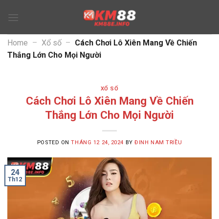
Skip
to
content
Home
–
Xổ số
–
Cách Chơi Lô Xiên Mang Về Chiến
Thắng Lớn Cho Mọi Người
XỔ SỐ
Cách Chơi Lô Xiên Mang Về Chiến
Thắng Lớn Cho Mọi Người
POSTED ON
THÁNG 12 24, 2024
BY
ĐINH NAM TRIỀU
24
Th12